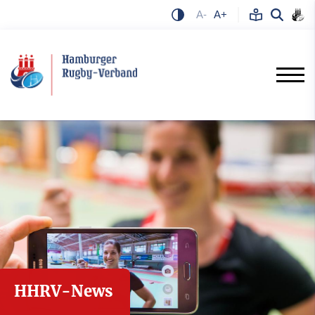
A-
A+
HHRV-News