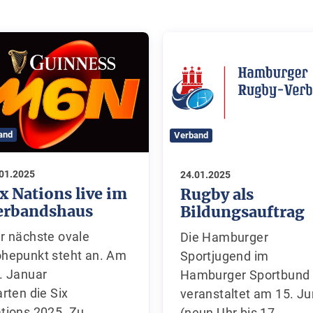
and
Verband
.01.2025
24.01.2025
ix Nations live im
Rugby als
erbandshaus
Bildungsauftrag
r nächste ovale
Die Hamburger
hepunkt steht an. Am
Sportjugend im
. Januar
Hamburger Sportbund
arten die Six
veranstaltet am 15. Ju
tions 2025. Zu
(neun Uhr bis 17.