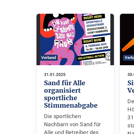
Verband
Verb
31.01.2025
30
Sand für Alle
S
organisiert
V
sportliche
De
Stimmenabgabe
Hö
Die sportlichen Nachbarn
31
von Sand für Alle und
st
Betreiber des
Na