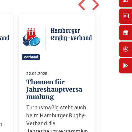
Verband
Verband
22.01.2025
12.01.2025
Themen für
Rugby
Jahreshauptversa
Bundes
mmlung
ss grü
für Lig
Turnusmäßig steht auch
Der Rugb
beim Hamburger Rugby-
Bundesli
Verband die
ni
(RBA) wil
Jahreshauptversammlun