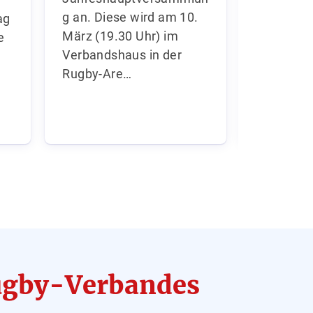
Wahnehm
g an. Diese wird am 10.
ag
sportlich
März (19.30 Uhr) im
ne
Aushänge
Verbandshaus in der
übernehm
Rugby-Are…
Tenor auf
Sitzung 
Rugby-Verbandes