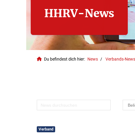
HHRV-News
Du befindest dich hier:
News
Verbands-New
Geschäftsstelle
Verband