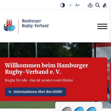
A-
A+
Willkommen beim Hamburger
Rugby-Verband e. V.
Rugby für alle - das ist unsere ovale Stärke
Informationen über den HHRV