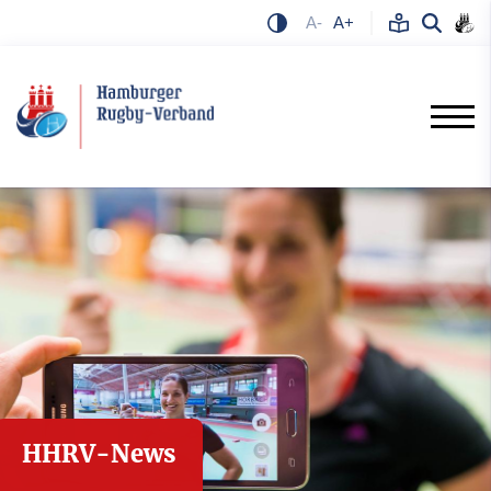
A-
A+
HHRV-News