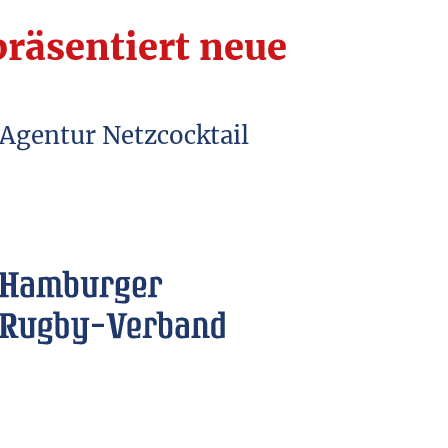
Feriencamp
räsentiert neue
Autismus
Schulen
Agentur Netzcocktail