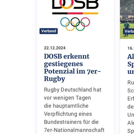
Verband
Verb
22.12.2024
16
DOSB erkennt
A
gestiegenes
S
Potenzial im 7er-
u
Rugby
Ru
Rugby Deutschland hat
Sc
vor wenigen Tagen
Er
die hauptamtliche
de
Verpflichtung eines
Un
Bundestrainers für die
Al
7er-Nationalmannschaft
Sp