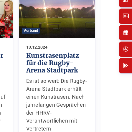
Verband
Verband
13.12.2024
09.12.2024
ür
Kunstrasenplatz
Hambu
für die Rugby-
Rugbyp
Arena Stadtpark
in die
Es ist so weit: Die Rugby-
Auch auf
Arena Stadtpark erhält
die der 
auf
einen Kunstrasen. Nach
Rugby-Ve
n
jahrelangen Gesprächen
seine Ver
n
der HHRV-
kehrt nun
r
Verantwortlichen mit
Winterpau
Vertretern
vom 8. 