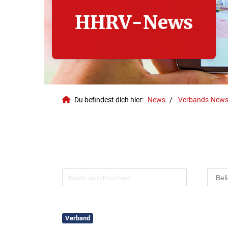
HHRV-News
Du befindest dich hier:
News
Verbands-New
Geschäftsstelle
Verband