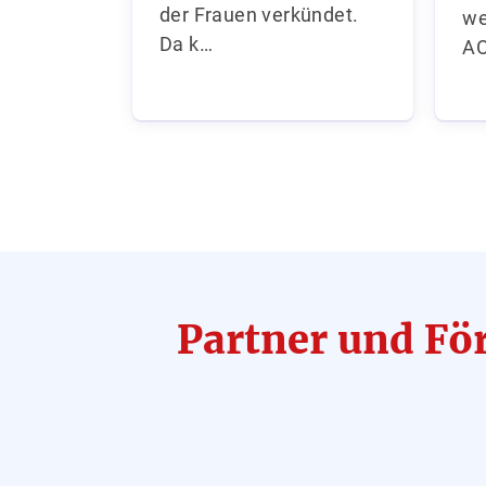
der Frauen verkündet.
we
Da k…
A
Partner und Fö