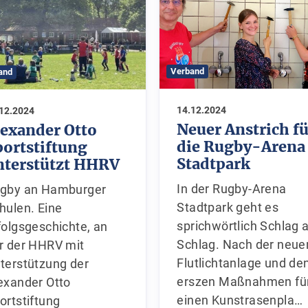
Verband
and
14.12.2024
.12.2024
Neuer Anstrich f
lexander Otto
die Rugby-Arena
portstiftung
Stadtpark
nterstützt HHRV
In der Rugby-Arena
gby an Hamburger
Stadtpark geht es
hulen. Eine
sprichwörtlich Schlag 
folgsgeschichte, an der
Schlag. Nach der neue
r HHRV mit
Flutlichtanlage und de
terstützung der
erszen Maßnahmen fü
exander Otto
einen Kunstrasenpla…
ortstiftung