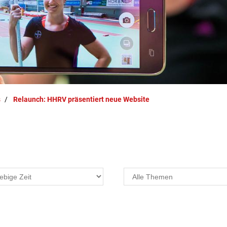
s
Relaunch: HHRV präsentiert neue Website
Projekte
F