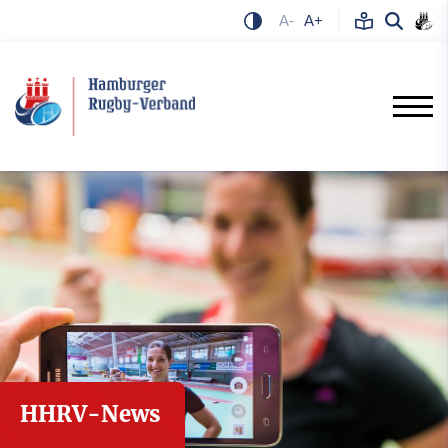
A-
A+
HHRV-News