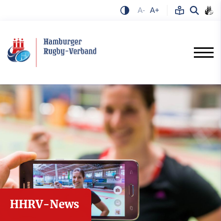
A-
A+
HHRV-News