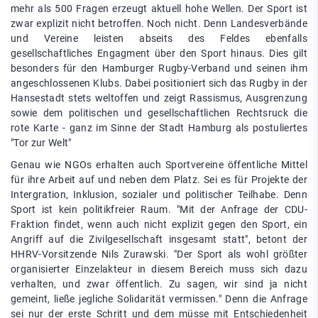
mehr als 500 Fragen erzeugt aktuell hohe Wellen. Der Sport ist
zwar explizit nicht betroffen. Noch nicht. Denn Landesverbände
und Vereine leisten abseits des Feldes ebenfalls
gesellschaftliches Engagment über den Sport hinaus. Dies gilt
besonders für den Hamburger Rugby-Verband und seinen ihm
angeschlossenen Klubs. Dabei positioniert sich das Rugby in der
Hansestadt stets weltoffen und zeigt Rassismus, Ausgrenzung
sowie dem politischen und gesellschaftlichen Rechtsruck die
rote Karte - ganz im Sinne der Stadt Hamburg als postuliertes
"Tor zur Welt"
Genau wie NGOs erhalten auch Sportvereine öffentliche Mittel
für ihre Arbeit auf und neben dem Platz. Sei es für Projekte der
Intergration, Inklusion, sozialer und politischer Teilhabe. Denn
Sport ist kein politikfreier Raum. "Mit der Anfrage der CDU-
Fraktion findet, wenn auch nicht explizit gegen den Sport, ein
Angriff auf die Zivilgesellschaft insgesamt statt", betont der
HHRV-Vorsitzende Nils Zurawski. "Der Sport als wohl größter
organisierter Einzelakteur in diesem Bereich muss sich dazu
verhalten, und zwar öffentlich. Zu sagen, wir sind ja nicht
gemeint, ließe jegliche Solidarität vermissen." Denn die Anfrage
sei nur der erste Schritt und dem müsse mit Entschiedenheit