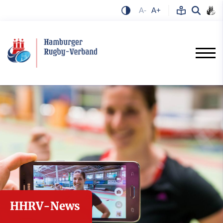
A-
A+
HHRV-News