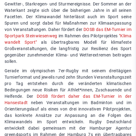
Gewitter-, Starkregen- und Sturmereignisse. Der Sommer an der
Waterkant zeigte sich über die bisherigen Jahre in all seinen
Facetten. Der Klimawandel hinterlässt auch im Sport seine
Spuren und sorgt dabei für Maßnahmen zur Klimaanpassung
von Veranstaltungen. Daher fördert der
DOSB das EM-Turnier im
Sportpark Steinwiesenweg
im Rahmen des Pilotprojektes
"Klima
wandelt Sport"
als übertragbares Modell für klimafeste
Großveranstaltungen, die langfristig zur Resilienz des Sport
gegenüber zunehmender Klima- und Wetterextremen beitragen
sollen.
Gerade im olympischen 7er-Rugby mit seinem dreitägigen
Turnierformat und jeweils rund zehn Stunden Veranstaltungszeit
pro Tag entstehen durch die veränderten klimatischen
Bedingungen neue Risiken für Athlet*innen, Zuschauende und
Helfende. Der
DOSB fördert daher das EM-Turnier in der
Hansestadt
neben Veranstaltungen im Badminton und im
Orientierungslauf als eines von drei innovativen Pilotprojekten,
das konkrete Ansätze zur Anpassung an die Folgen des
Klimawandels im Sport entwickeln. Rugby Deutschland
entwickelt dabei gemeinsam mit der Hamburger Agentur
green4sports im Rahmen der Hamburg 7s ein übertragbares