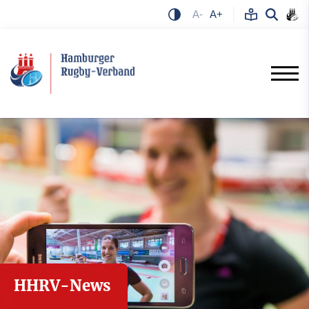
A-
A+
HHRV-News