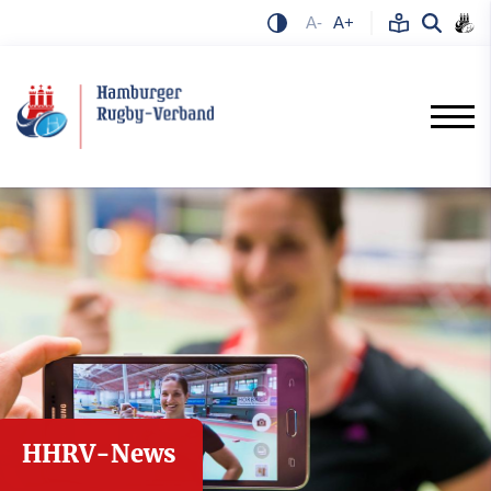
A-
A+
HHRV-News