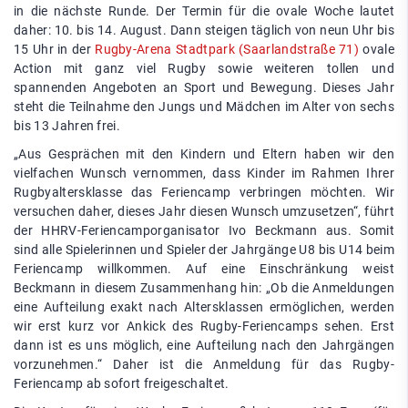
in die nächste Runde. Der Termin für die ovale Woche lautet
daher: 10. bis 14. August. Dann steigen täglich von neun Uhr bis
15 Uhr in der
Rugby-Arena Stadtpark (Saarlandstraße 71)
ovale
Action mit ganz viel Rugby sowie weiteren tollen und
spannenden Angeboten an Sport und Bewegung. Dieses Jahr
steht die Teilnahme den Jungs und Mädchen im Alter von sechs
bis 13 Jahren frei.
„Aus Gesprächen mit den Kindern und Eltern haben wir den
vielfachen Wunsch vernommen, dass Kinder im Rahmen Ihrer
Rugbyaltersklasse das Feriencamp verbringen möchten. Wir
versuchen daher, dieses Jahr diesen Wunsch umzusetzen“, führt
der HHRV-Feriencamporganisator Ivo Beckmann aus. Somit
sind alle Spielerinnen und Spieler der Jahrgänge U8 bis U14 beim
Feriencamp willkommen. Auf eine Einschränkung weist
Beckmann in diesem Zusammenhang hin: „Ob die Anmeldungen
eine Aufteilung exakt nach Altersklassen ermöglichen, werden
wir erst kurz vor Ankick des Rugby-Feriencamps sehen. Erst
dann ist es uns möglich, eine Aufteilung nach den Jahrgängen
vorzunehmen.“ Daher ist die Anmeldung für das Rugby-
Feriencamp ab sofort freigeschaltet.