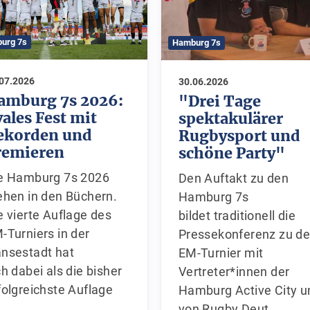
urg 7s
Hamburg 7s
.07.2026
30.06.2026
amburg 7s 2026:
"Drei Tage
vales Fest mit
spektakulärer
ekorden und
Rugbysport und
remieren
schöne Party"
e Hamburg 7s 2026
Den Auftakt zu den
ehen in den Büchern.
Hamburg 7s
e vierte Auflage des
bildet traditionell die
-Turniers in der
Pressekonferenz zu d
nsestadt hat
EM-Turnier mit
ch dabei als die bisher
Vertreter*innen der
folgreichste Auflage
Hamburg Active City 
…
von Rugby Deut…