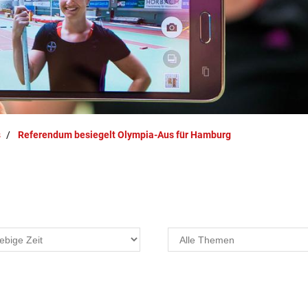
s
Referendum besiegelt Olympia-Aus für Hamburg
Projekte
F