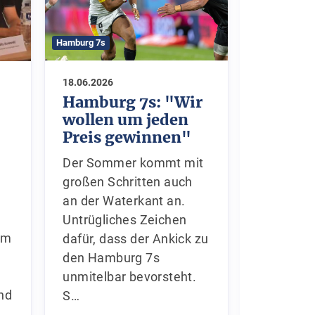
Hamburg 7s
Hamburg 7s
03.06.2026
18.06.2026
Sei ha
Hamburg 7s: "Wir
den Ha
wollen um jeden
dabei
Preis gewinnen"
Du möcht
Der Sommer kommt mit
Hamburg
großen Schritten auch an
dabei se
der Waterkant an.
dich als 
Untrügliches Zeichen
em
Vorfeld u
dafür, dass der Ankick zu
Turnierta
den Hamburg 7s
5. Juli) 
unmitelbar bevorsteht.
und
S…