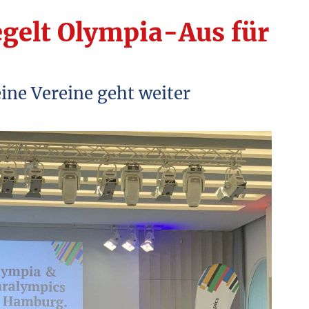
Feriencamp
gelt Olympia-Aus für
Autismus
Schulen
ine Vereine geht weiter