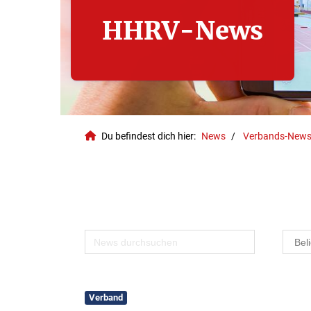
HHRV-News
Du befindest dich hier:
News
Verbands-New
Geschäftsstelle
Verband