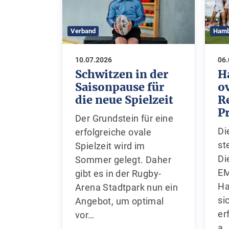
Verband
Hamb
10.07.2026
06
Schwitzen in der
H
Saisonpause für
o
die neue Spielzeit
R
P
Der Grundstein für eine
Di
erfolgreiche ovale
st
Spielzeit wird im
Di
Sommer gelegt. Daher
EM
gibt es in der Rugby-
Ha
Arena Stadtpark nun ein
si
Angebot, um optimal
er
vor…
a