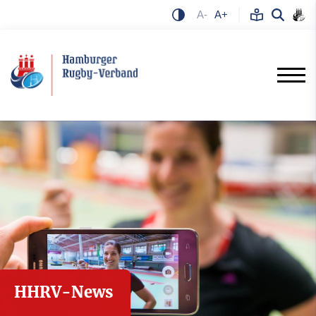
A-
A+
HHRV-News