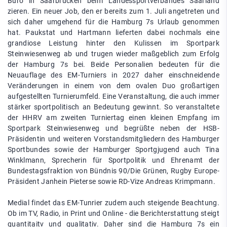
Büro in Saarbrücken beim Landessportverbandes Saarland
zieren. Ein neuer Job, den er bereits zum 1. Juli angetreten und
sich daher umgehend für die Hamburg 7s Urlaub genommen
hat. Paukstat und Hartmann lieferten dabei nochmals eine
grandiose Leistung hinter den Kulissen im Sportpark
Steinwiesenweg ab und trugen wieder maßgeblich zum Erfolg
der Hamburg 7s bei. Beide Personalien bedeuten für die
Neuauflage des EM-Turniers in 2027 daher einschneidende
Veränderungen in einem von dem ovalen Duo großartigen
aufgestellten Turnierumfeld. Eine Veranstaltung, die auch immer
stärker sportpolitisch an Bedeutung gewinnt. So veranstaltete
der HHRV am zweiten Turniertag einen kleinen Empfang im
Sportpark Steinwiesenweg und begrüßte neben der HSB-
Präsidentin und weiteren Vorstandsmitgliedern des Hamburger
Sportbundes sowie der Hamburger Sportgjugend auch Tina
Winklmann, Sprecherin für Sportpolitik und Ehrenamt der
Bundestagsfraktion von Bündnis 90/Die Grünen, Rugby Europe-
Präsident Janhein Pieterse sowie RD-Vize Andreas Krimpmann.
Medial findet das EM-Tunrier zudem auch steigende Beachtung.
Ob im TV, Radio, in Print und Online - die Berichterstattung steigt
quantitaitv und qualitativ. Daher sind die Hamburg 7s ein