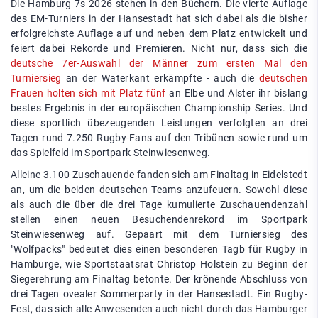
Die Hamburg 7s 2026 stehen in den Büchern. Die vierte Auflage
des EM-Turniers in der Hansestadt hat sich dabei als die bisher
erfolgreichste Auflage auf und neben dem Platz entwickelt und
feiert dabei Rekorde und Premieren. Nicht nur, dass sich die
deutsche 7er-Auswahl der Männer zum ersten Mal den
Turniersieg
an der Waterkant erkämpfte - auch die
deutschen
Frauen holten sich mit Platz fünf
an Elbe und Alster ihr bislang
bestes Ergebnis in der europäischen Championship Series. Und
diese sportlich übezeugenden Leistungen verfolgten an drei
Tagen rund 7.250 Rugby-Fans auf den Tribünen sowie rund um
das Spielfeld im Sportpark Steinwiesenweg.
Alleine 3.100 Zuschauende fanden sich am Finaltag in Eidelstedt
an, um die beiden deutschen Teams anzufeuern. Sowohl diese
als auch die über die drei Tage kumulierte Zuschauendenzahl
stellen einen neuen Besuchendenrekord im Sportpark
Steinwiesenweg auf. Gepaart mit dem Turniersieg des
"Wolfpacks" bedeutet dies einen besonderen Tagb für Rugby in
Hamburge, wie Sportstaatsrat Christop Holstein zu Beginn der
Siegerehrung am Finaltag betonte. Der krönende Abschluss von
drei Tagen ovealer Sommerparty in der Hansestadt. Ein Rugby-
Fest, das sich alle Anwesenden auch nicht durch das Hamburger