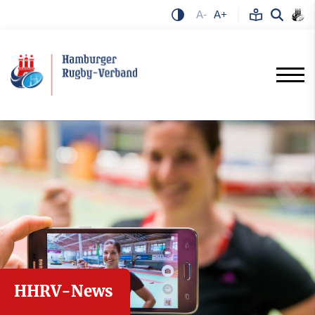
A-
A+
HHRV-News