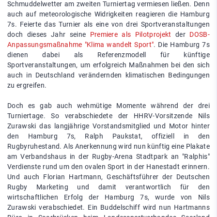
Schmuddelwetter am zweiten Turniertag vermiesen ließen. Denn
auch auf meteorologische Widrigkeiten reagieren die Hamburg
7s. Feierte das Turnier als eine von drei Sportveranstaltungen
doch dieses Jahr seine
Premiere als Pilotprojekt
der
DOSB-
Anpassungsmaßnahme "Klima wandelt Sport"
. Die Hamburg 7s
dienen dabei als Referenzmodell für künftige
Sportveranstaltungen, um erfolgreich Maßnahmen bei den sich
auch in Deutschland verändernden klimatischen Bedingungen
zu ergreifen.
Doch es gab auch wehmütige Momente während der drei
Turniertage. So verabschiedete der HHRV-Vorsitzende Nils
Zurawski das langjährige Vorstandsmitglied und Motor hinter
den Hamburg 7s, Ralph Paukstat, offiziell in den
Rugbyruhestand. Als Anerkennung wird nun künftig eine Plakate
am Verbandshaus in der Rugby-Arena Stadtpark an "Ralphis"
Verdienste rund um den ovalen Sport in der Hanestadt erinnern.
Und auch Florian Hartmann, Geschäftsführer der Deutschen
Rugby Marketing und damit verantwortlich für den
wirtschaftlichen Erfolg der Hamburg 7s, wurde von Nils
Zurawski verabschiedet. Ein Buddelschiff wird nun Hartmanns