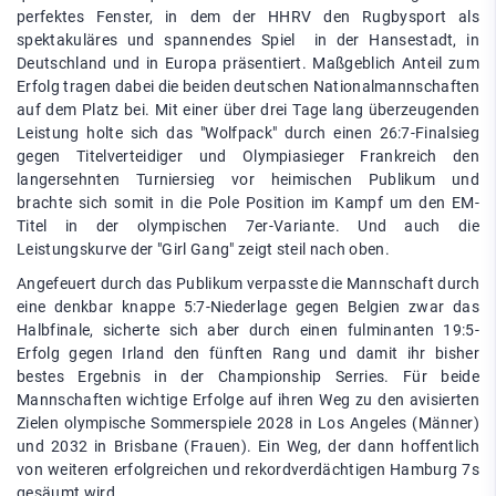
perfektes Fenster, in dem der HHRV den Rugbysport als
spektakuläres und spannendes Spiel in der Hansestadt, in
Deutschland und in Europa präsentiert. Maßgeblich Anteil zum
Erfolg tragen dabei die beiden deutschen Nationalmannschaften
auf dem Platz bei. Mit einer über drei Tage lang überzeugenden
Leistung holte sich das "Wolfpack" durch einen 26:7-Finalsieg
gegen Titelverteidiger und Olympiasieger Frankreich den
langersehnten Turniersieg vor heimischen Publikum und
brachte sich somit in die Pole Position im Kampf um den EM-
Titel in der olympischen 7er-Variante. Und auch die
Leistungskurve der "Girl Gang" zeigt steil nach oben.
Angefeuert durch das Publikum verpasste die Mannschaft durch
eine denkbar knappe 5:7-Niederlage gegen Belgien zwar das
Halbfinale, sicherte sich aber durch einen fulminanten 19:5-
Erfolg gegen Irland den fünften Rang und damit ihr bisher
bestes Ergebnis in der Championship Serries. Für beide
Mannschaften wichtige Erfolge auf ihren Weg zu den avisierten
Zielen olympische Sommerspiele 2028 in Los Angeles (Männer)
und 2032 in Brisbane (Frauen). Ein Weg, der dann hoffentlich
von weiteren erfolgreichen und rekordverdächtigen Hamburg 7s
gesäumt wird.