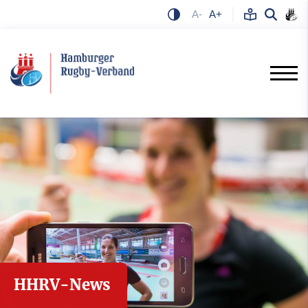
A-
A+
HHRV-News