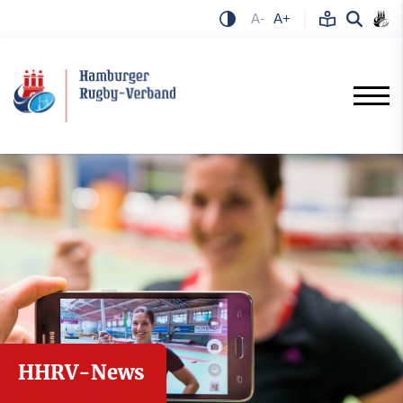
A-
A+
HHRV-News