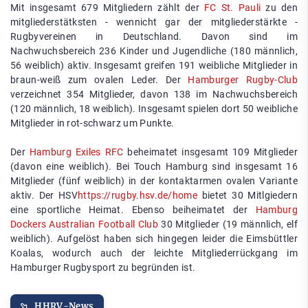
Mit insgesamt 679 Mitgliedern zählt der
FC St. Pauli
zu den
mitgliederstätksten - wennicht gar der mitgliederstärkte -
Rugbyvereinen in Deutschland. Davon sind im
Nachwuchsbereich 236 Kinder und Jugendliche (180 männlich,
56 weiblich) aktiv. Insgesamt greifen 191 weibliche Mitglieder in
braun-weiß zum ovalen Leder. Der
Hamburger Rugby-Club
verzeichnet 354 Mitglieder, davon 138 im Nachwuchsbereich
(120 männlich, 18 weiblich). Insgesamt spielen dort 50 weibliche
Mitglieder in rot-schwarz um Punkte.
Der
Hamburg Exiles RFC
beheimatet insgesamt 109 Mitglieder
(davon eine weiblich). Bei Touch Hamburg sind insgesamt 16
Mitglieder (fünf weiblich) in der kontaktarmen ovalen Variante
aktiv. Der HSV
https://rugby.hsv.de/home
bietet 30 Mitlgiedern
eine sportliche Heimat. Ebenso beiheimatet der
Hamburg
Dockers Australian Football Club
30 Mitglieder (19 männlich, elf
weiblich). Aufgelöst haben sich hingegen leider die Eimsbüttler
Koalas, wodurch auch der leichte Mitgliederrückgang im
Hamburger Rugbysport zu begründen ist.
HHRV-News