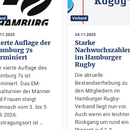
and
Verband
.11.2025
24.11.2025
ierte Auflage der
Starke
amburg 7s
Nachwuchszahle
erminiert
im Hamburger
Rugby
e vierte Auflage des
Die aktuelle
mburg 7s ist
Bestandserhebung zu
rminiert. Das EM-
den Mitgliedern im
nalturnier der Männer
Hamburger Rugby-
d Frauen steigt
Verband liegt nun vor.
mnach vom 3. bis 5
Auch wenn ein leichter
li 2026.
Rückgang um rund ein
stragungsort ist …
Prozent auf 1.2…