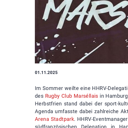
01.11.2025
Im Sommer weilte eine HHRV-Delegati
des
Rugby Club Marséllais
in Hamburg.
Herbstfrien stand dabei der sport-ku
Agenda umfasste dabei zahlreiche Akt
Arena Stadtpark
. HHRV-Eventmanagerin
südfranzösischen Delegation in 