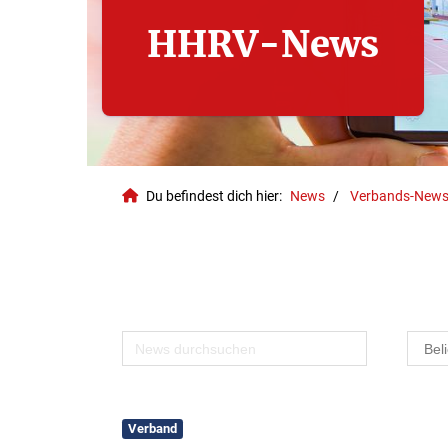
HHRV-News
Du befindest dich hier:
News
Verbands-New
Geschäftsstelle
Verband