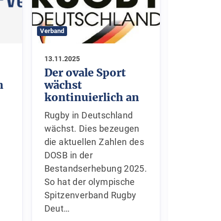
Verband
Verband
13.11.2025
03.11.2025
Der ovale Sport
HHRV-
wächst
für
n
kontinuierlich an
Ehrena
nomini
Rugby in Deutschland
Ehre, we
wächst. Dies bezeugen
Die beid
die aktuellen Zahlen des
Vorständ
DOSB in der
(Foto, l.
Bestandserhebung 2025.
Paukstat
So hat der olympische
stellvert
Spitzenverband Rugby
Team de
Deut…
Rugby-V