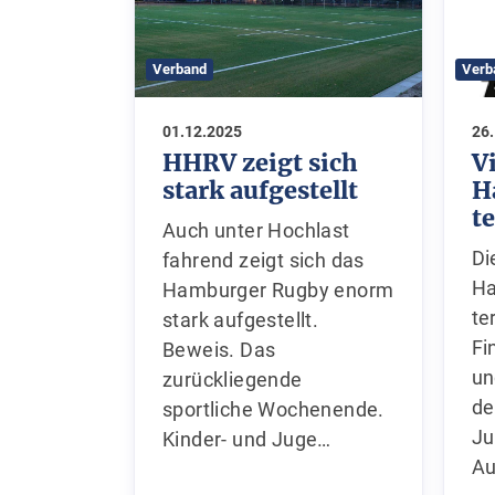
Verband
Verb
01.12.2025
26
HHRV zeigt sich
V
stark aufgestellt
H
t
Auch unter Hochlast
Di
fahrend zeigt sich das
Ha
Hamburger Rugby enorm
te
stark aufgestellt.
Fi
Beweis. Das
un
zurückliegende
de
sportliche Wochenende.
Ju
Kinder- und Juge…
Au