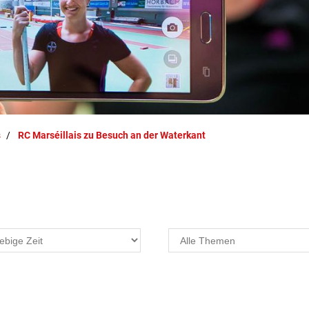
s
RC Marséillais zu Besuch an der Waterkant
Projekte
F