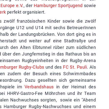
Europe e.V.
, der
Hamburger Sportjugend
sowie
erk
perfekt organisiert.
s zwölf französischen Kinder sowie die zwölf
rgänge U12 und U14 mit sechs BetreuerInnen
halb der Landungsbrücken. Von dort ging es in
herstadt und weiter auf eine Stadtrallye und
urch den Alten Elbtunnel rüber zum südlichen
d über den Jungfernstieg in das Rathaus bis an
einsamen Rugbyeinheiten in der Rugby-Arena
mburger Rugby-Clubs
und des
FC St. Pauli
. Als
anden zudem der Besuch eines Schwimmbades
gesordnung. Dazu gesellten sich gemeinsame
achspiele im
Verbandshaus
in der Heimat des
obei HHRV-Gastro-Fee Möhrchen und ihr Team
ovalen Nachwuchses sorgten, sowie ein "Abend
es Hamburger Rugby-Nachwuchses und einem