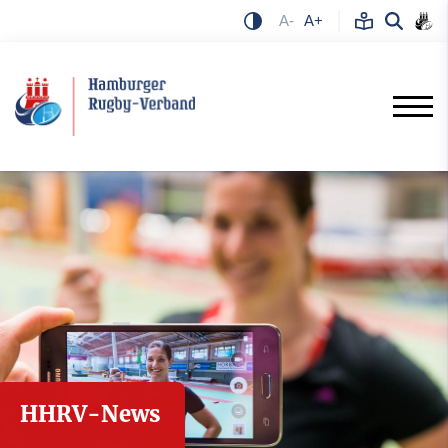
A-
A+
HHRV-News