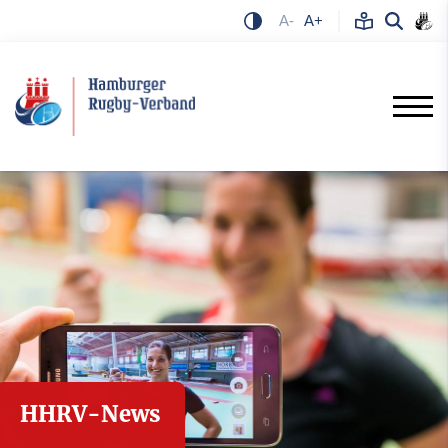
A-
A+
HHRV-News