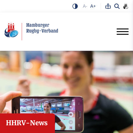
A-
A+
HHRV-News