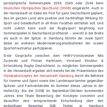
paralympische Sommerspiele 2036, 2040 oder 2044 beim
Deutschen Olympischen Sportbund (DOSB)
eingereicht. Auch in
der Hansestadt ist dabei ein Fest für ganz Deutschland geplant,
das im ganzen Land eine positive und nachhaltige Wirkung für
Sport und Gesellschaft in all ihren Facetten entfalten soll. Und
nicht zuletzt kann auch der Rugbysport langfristig von
Sommerspielen in Deutschland profitieren – sowohl in der Breite
als auch in der Spitze. In Hamburg könnte der ovale Sport
dabei an weiteren Modernisierungsmaßnahmen der ovalen
Sportinfrastruktur partizipieren.
Erste Gespräche zwischen dem HHRV-Vorsitzenden Nils
Zurawski und Florian Hartmann, Vorstand Struktur &
Entwicklung Rugby Deutschland, zu möglichen Sommerspielen
in der Hansestadt ergaben sich bereits bei der Präsentation des
Olympiakonzeptes der Hansestadt Hamburg
durch die Behörde
für Inneres und Sport sowie des Landessportamtes gegenüber
Spitzen- und Fachverbänden im Sommer dieses Jahres in der
HafenCity. Bis der DOSB im September/Oktober kommendes
Jahres eine finale Bewertung der Konzepte vornimmt und
daraufhin eine entsprechende Entscheidung über den
endgültigen Bewerber fällt, finden in Hamburg