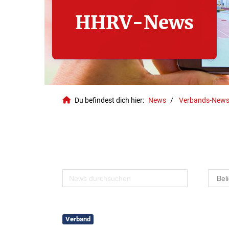
HHRV-News
Du befindest dich hier:
News
Verbands-New
Geschäftsstelle
Verband