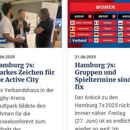
and
Verband
.06.2025
21.06.2025
amburg 7s:
Hamburg 7s:
tarkes Zeichen für
Gruppen und
e Active City
Spieltermine sin
fix
s Verbandshaus in der
Der Ankick zu den
gby-Arena
Hamburg 7s 2025 rück
adtpark bildete den
immer näher. Freitag
hmen für die
(27. Juni) ist es endlic
essekonferent zum
wieder so weit: Im
ftakt der