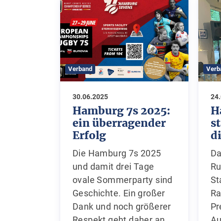
Verband
Verb
30.06.2025
24
Hamburg 7s 2025:
H
ein überragender
s
Erfolg
di
Die Hamburg 7s 2025
Da
und damit drei Tage
Ru
ovale Sommerparty sind
St
Geschichte. Ein großer
Ra
Dank und noch größerer
Pr
Respekt geht daher an
Au