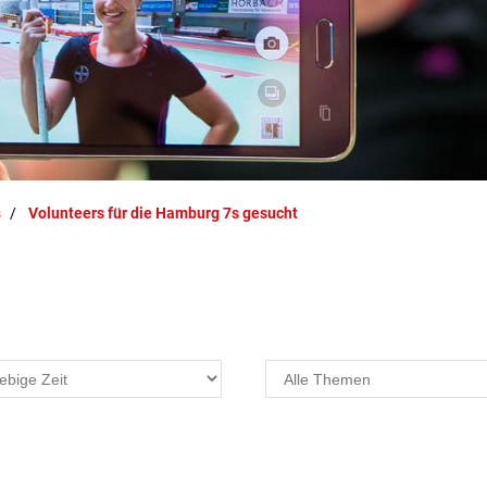
s
Volunteers für die Hamburg 7s gesucht
Projekte
F