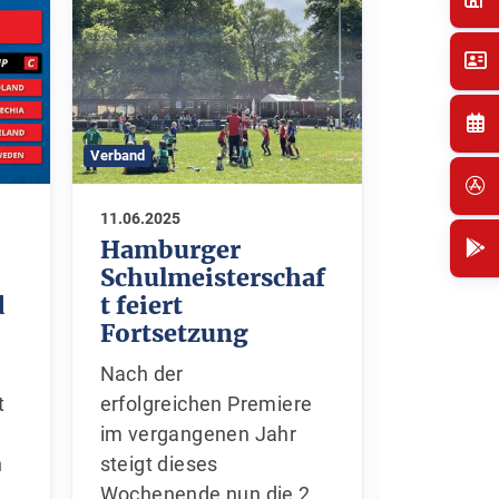
Verband
Verband
11.06.2025
10.06.2025
Hamburger
Klasse
Schulmeisterschaf
den Ha
t feiert
d
Zum Auft
Fortsetzung
Hamburg 
Nach der
gibt es e
erfolgreichen Premiere
t
besondere
im vergangenen Jahr
Jungs un
steigt dieses
h
schulpfli
Wochenende nun die 2.
haben da