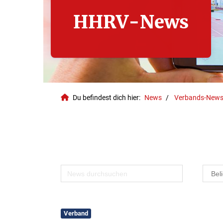
HHRV-News
Du befindest dich hier:
News
Verbands-New
Geschäftsstelle
Verband