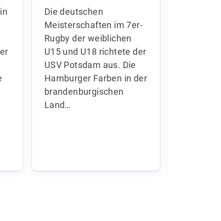
in
Die deutschen
Die Hans
Meisterschaften im 7er-
empfängt
Rugby der weiblichen
Hamburg 
er
U15 und U18 richtete der
Juni) 24
USV Potsdam aus. Die
aus 13 N
e
Hamburger Farben in der
Titelvert
brandenburgischen
Männer u
Land…
dabei je