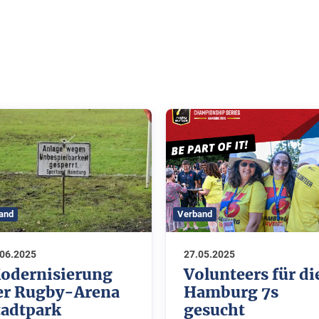
Verband
and
27.05.2025
.06.2025
Volunteers für di
odernisierung
Hamburg 7s
er Rugby-Arena
gesucht
tadtpark