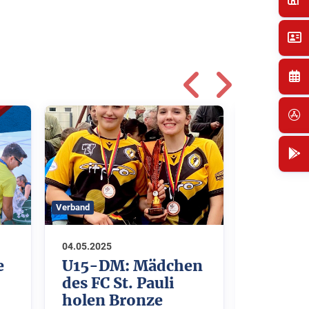
Verband
Verband
04.05.2025
24.04.2025
e
U15-DM: Mädchen
Hambur
des FC St. Pauli
Nation
holen Bronze
in der