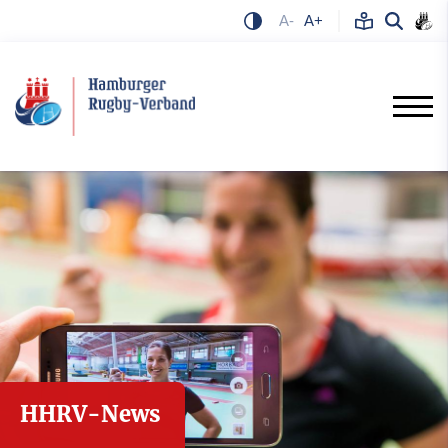
A-
A+
HHRV-News