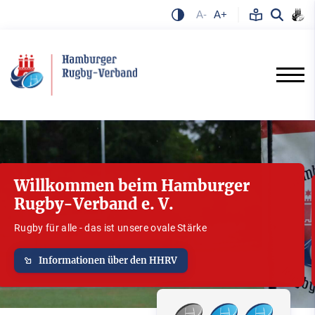
A-
A+
Willkommen beim Hamburger
Rugby-Verband e. V.
Rugby für alle - das ist unsere ovale Stärke
Informationen über den HHRV